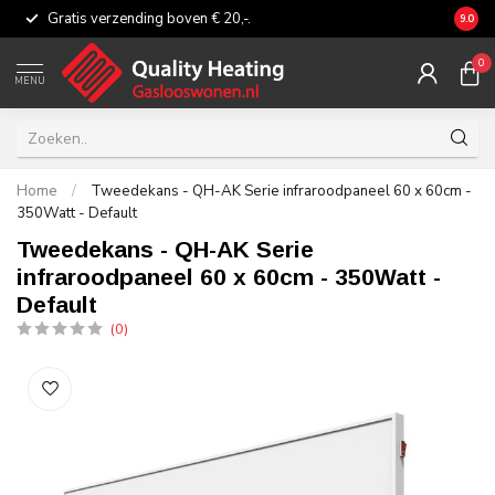
Gratis verzending boven € 20,-.
Eerli
9.0
0
MENU
Home
/
Tweedekans - QH-AK Serie infraroodpaneel 60 x 60cm -
350Watt - Default
Tweedekans - QH-AK Serie
infraroodpaneel 60 x 60cm - 350Watt -
Default
(0)