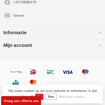
+31728080179
Service
Informatie
Mijn account
Wij slaan cookies op om onze website te verbeteren. Is dat
© Copyright 2026 Gaslooswonen .nl - Grootste in elektrische
akkoord?
Ja
Nee
verwarming Officiële Quality Heating
Meer over cookies »
Vraag een offerte aan