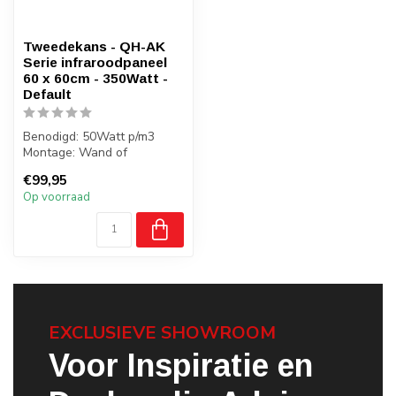
Tweedekans - QH-AK
Serie infraroodpaneel
60 x 60cm - 350Watt -
Default
Benodigd: 50Watt p/m3
Montage: Wand of
vrijstaand
€99,95
Gewicht: 2 kilo
Op voorraad
Badkamer: J...
EXCLUSIEVE SHOWROOM
Voor Inspiratie en