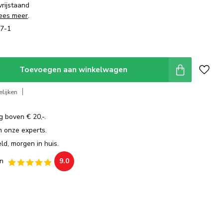
vrijstaand
ees meer
.
7-1
Toevoegen aan winkelwagen
lijken
g boven € 20,-.
an onze experts.
ld, morgen in huis.
n
9.0