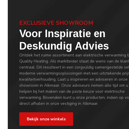
EXCLUSIEVE SHOWROOM
Voor Inspiratie en
Deskundig Advies
Ontdek het ruime assortiment aan elektrische verwarming b
Quality Heating. Als marktleider staat de wens van de klan
centraal. Dit resulteert in een zorgvuldig samengestelde se
moderne verwarmingsoplossingen met een uitstekende prij
kwaliteitverhouding. Laat u inspireren en adviseren in onze
showroom in Alkmaar. Onze adviseurs nemen alle tijd om u
helpen bij het maken van de juiste keuze voor elektrische
verwarming. Bovendien kunt u onze producten, indien op vo
direct afhalen in onze vestiging in Alkmaar.
Bekijk onze winkels