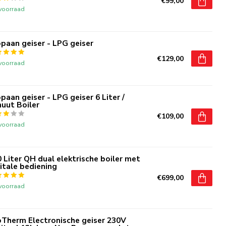
€99,00
voorraad
paan geiser - LPG geiser
€129,00
voorraad
paan geiser - LPG geiser 6 Liter /
uut Boiler
€109,00
voorraad
 Liter QH dual elektrische boiler met
itale bediening
€699,00
voorraad
oTherm Electronische geiser 230V