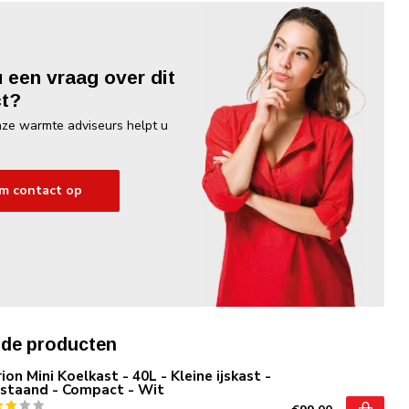
u een vraag over dit
t?
ze warmte adviseurs helpt u
m contact op
rde producten
ion Mini Koelkast - 40L - Kleine ijskast -
jstaand - Compact - Wit