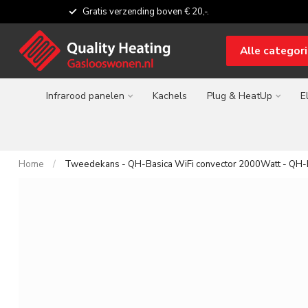
Gratis verzending boven € 20,-.
Alle categor
Infrarood panelen
Kachels
Plug & HeatUp
E
Home
/
Tweedekans - QH-Basica WiFi convector 2000Watt - QH-B