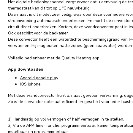
Het digitale bedieningspaneel zorgt ervoor dat u eenvoudig de te
thermostaat kan dit tot op 1 ºC nauwkeurig!
Daarnaast is dit model zeer veilig, waardoor deze voor iedere woni
stroomvoeding automatisch onderbroken. En mocht de convector o
circuit direct onderbroken. Kortom, deze wandconvector past in i
Ook geschikt voor de badkamer
Deze convector heeft een waterdichte beschermingsgraad van IP
verwarmen. Hij mag buiten natte zones (geen spatwater) worden 
Volledig bedienbaar met de Quality Heating app
App downloaden
Android google play
IOS iphone
Met deze wandconvector kunt u, naast gewoon verwarming, dageli
Zo is de convector optimaal efficiënt en geschikt voor ieder huish
1) Handmatig op vol vermogen of half vermogen in te stellen.
2) Via de APP, timer functie, programmeerbaar, kamer temperatuur 
instelbaar en programmeerbaar.