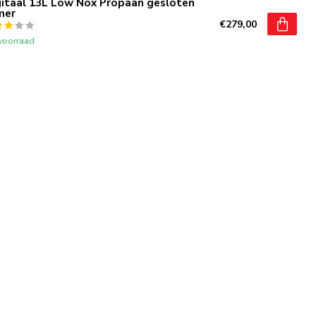
gitaal 13L Low Nox Propaan gesloten
mer
€279,00
voorraad