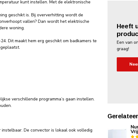
mperatuur kunt instellen. Met de elektronische
ng geschikt is. Bij oververhitting wordt de
nverhoopt vallen? Dan wordt het elektrische
Heeft 
edere woning.
produc
-24. Dit maakt hem erg geschikt om badkamers te
Een van on
geplaatst.
graag!
Nee
jkse verschillende programma’s gaan instellen.
ouden.
Gerelatee
Nur
instelbaar. De convector is lokaal ook volledig
Vri