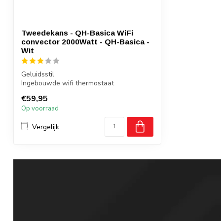
Tweedekans - QH-Basica WiFi
convector 2000Watt - QH-Basica -
Wit
Geluidsstil
Ingebouwde wifi thermostaat
Plaatsing : wand of vrijstaand
€59,95
Convec...
Op voorraad
Vergelijk