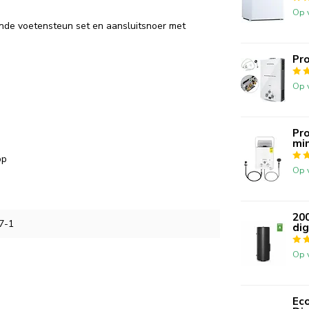
Op 
nde voetensteun set en aansluitsnoer met
Pro
Op 
Pro
min
pp
Op 
200
7-1
dig
Op 
Ec