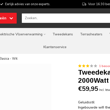
Eerlijk advies van onze experts.
Voor 16:30 bes
ieën
lektrische Vloerverwarming
Tweedekans
Terrasheaters
Klantenservice
asica - Wit
1 beoor
Tweedeka
2000Watt 
€59,95
Incl. bt
Geluidsstil
Ingebouwde wifi th