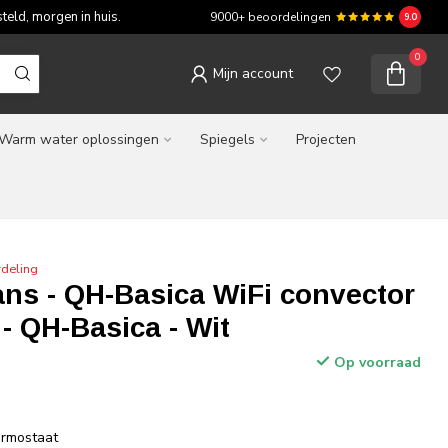
teld, morgen in huis.
9000+ beoordelingen
9.0
0
Mijn account
Warm water oplossingen
Spiegels
Projecten
deling
ns - QH-Basica WiFi convector
- QH-Basica - Wit
Op voorraad
w
ermostaat