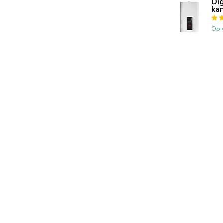
Di
ka
Op 