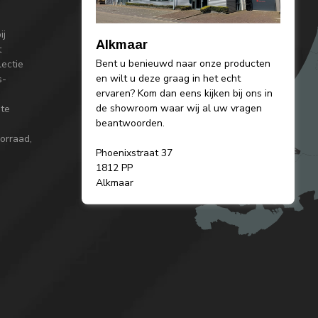
ij
Alkmaar
t
Bent u benieuwd naar onze producten
lectie
en wilt u deze graag in het echt
s-
ervaren? Kom dan eens kijken bij ons in
de showroom waar wij al uw vragen
 te
beantwoorden.
orraad,
Phoenixstraat 37
1812 PP
Alkmaar