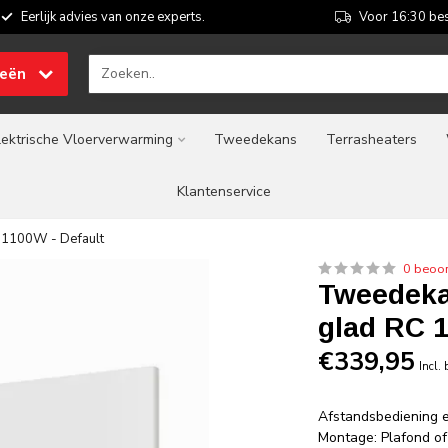
Eerlijk advies van onze experts.
Voor 16:30 bes
ieën
lektrische Vloerverwarming
Tweedekans
Terrasheaters
Klantenservice
 1100W - Default
0 beoo
Tweedeka
glad RC 
€339,95
Incl.
Afstandsbediening e
Montage: Plafond o