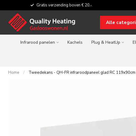
Gratis verzending boven € 20,-.
Alle categor
Infrarood panelen
Kachels
Plug & HeatUp
E
Home
/
Tweedekans - QH-FR infraroodpaneel glad RC 119x90cm