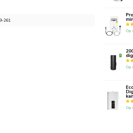
Pro
min
9-261
Op 
200
dig
Op 
Ec
Di
ka
Op 