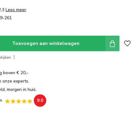
2,3
Lees meer
.
39-261
Toevoegen aan winkelwagen
lijken
g boven € 20,-.
an onze experts.
ld, morgen in huis.
n
9.0