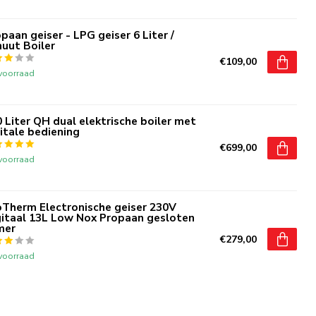
paan geiser - LPG geiser 6 Liter /
uut Boiler
€109,00
voorraad
 Liter QH dual elektrische boiler met
itale bediening
€699,00
voorraad
oTherm Electronische geiser 230V
gitaal 13L Low Nox Propaan gesloten
mer
€279,00
voorraad