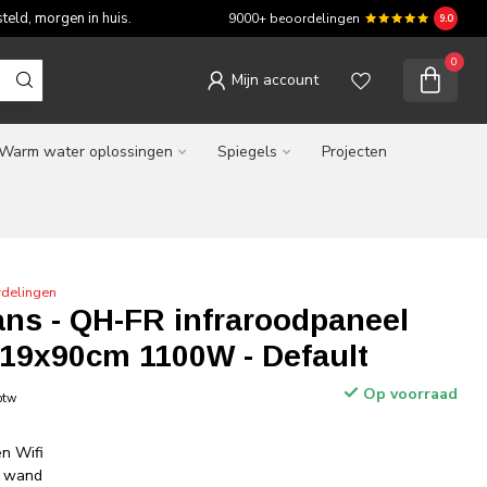
teld, morgen in huis.
9000+ beoordelingen
9.0
0
Mijn account
Warm water oplossingen
Spiegels
Projecten
rdelingen
ns - QH-FR infraroodpaneel
119x90cm 1100W - Default
Op voorraad
 btw
n Wifi
f wand