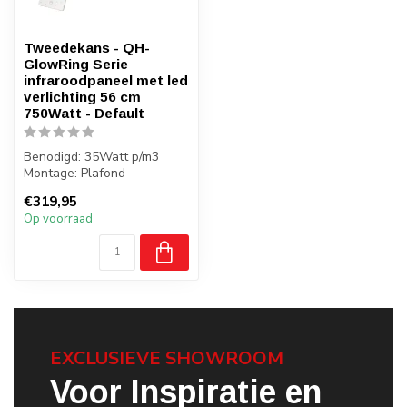
Tweedekans - QH-
GlowRing Serie
infraroodpaneel met led
verlichting 56 cm
750Watt - Default
Benodigd: 35Watt p/m3
Montage: Plafond
Gewicht: 6 kilo
€319,95
Badkamer: Nee
Op voorraad
EXCLUSIEVE SHOWROOM
Voor Inspiratie en