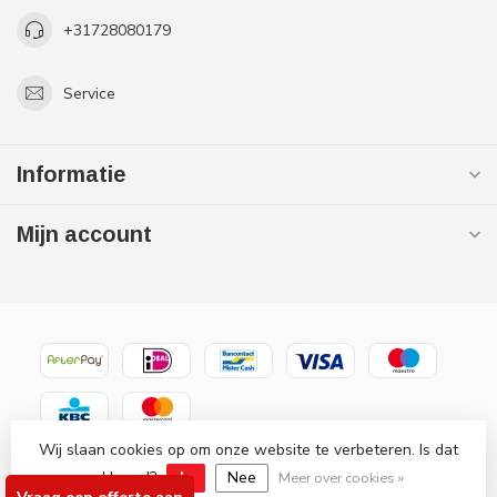
+31728080179
Service
Informatie
Mijn account
Wij slaan cookies op om onze website te verbeteren. Is dat
© Copyright 2026 Gaslooswonen .nl - Grootste in elektrische
akkoord?
Ja
Nee
verwarming Officiële Quality Heating
Meer over cookies »