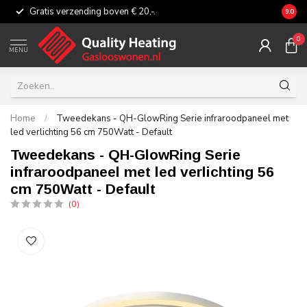
Gratis verzending boven € 20,-.
Eerli
9.0
0
MENU
Home
/
Tweedekans - QH-GlowRing Serie infraroodpaneel met
led verlichting 56 cm 750Watt - Default
Tweedekans - QH-GlowRing Serie
infraroodpaneel met led verlichting 56
cm 750Watt - Default
(0)