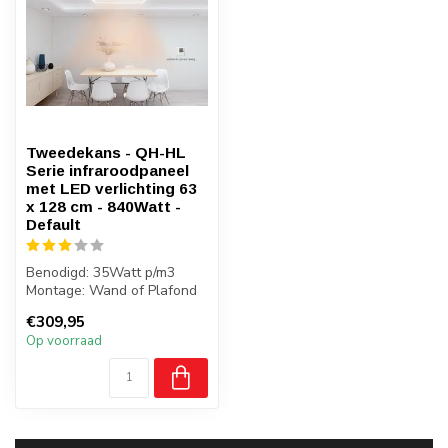
Tweedekans - QH-HL
Serie infraroodpaneel
met LED verlichting 63
x 128 cm - 840Watt -
Default
Benodigd: 35Watt p/m3
Montage: Wand of Plafond
Gewicht: 9 kilo
€309,95
Badkamer: Ja, ...
Op voorraad