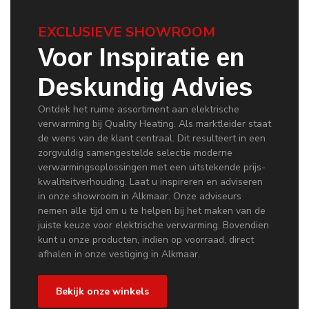
EXCLUSIEVE SHOWROOM
Voor Inspiratie en
Deskundig Advies
Ontdek het ruime assortiment aan elektrische
verwarming bij Quality Heating. Als marktleider staat
de wens van de klant centraal. Dit resulteert in een
zorgvuldig samengestelde selectie moderne
verwarmingsoplossingen met een uitstekende prijs-
kwaliteitverhouding. Laat u inspireren en adviseren
in onze showroom in Alkmaar. Onze adviseurs
nemen alle tijd om u te helpen bij het maken van de
juiste keuze voor elektrische verwarming. Bovendien
kunt u onze producten, indien op voorraad, direct
afhalen in onze vestiging in Alkmaar.
Bekijk onze winkels