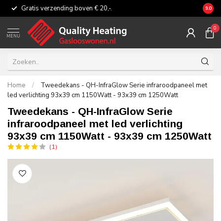
Gratis verzending boven € 20,-.
Eerli
9.0
0
MENU
Home
/
Tweedekans - QH-InfraGlow Serie infraroodpaneel met
led verlichting 93x39 cm 1150Watt - 93x39 cm 1250Watt
Tweedekans - QH-InfraGlow Serie
infraroodpaneel met led verlichting
93x39 cm 1150Watt - 93x39 cm 1250Watt
(1)