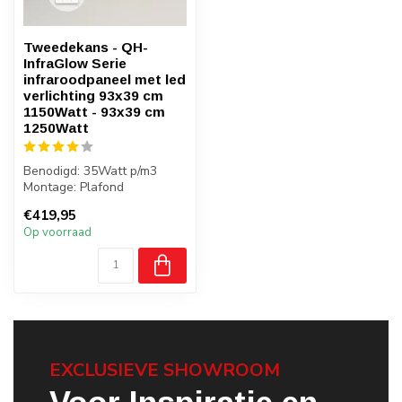
Tweedekans - QH-
InfraGlow Serie
infraroodpaneel met led
verlichting 93x39 cm
1150Watt - 93x39 cm
1250Watt
Benodigd: 35Watt p/m3
Montage: Plafond
Gewicht: 6 kilo
€419,95
Badkamer: Nee
Op voorraad
EXCLUSIEVE SHOWROOM