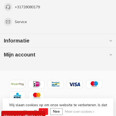
+31728080179
Service
Informatie
Mijn account
Wij slaan cookies op om onze website te verbeteren. Is dat
© Copyright 2026 Gaslooswonen .nl - Grootste in elektrische
akkoord?
Ja
Nee
verwarming Officiële Quality Heating
Meer over cookies »