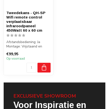
Tweedekans - QH-SP
Wifi remote control
verplaatsbaar
infraroodpaneel
450Watt 60 x 60 cm
Afstandsbediening: Ja
Montage: Vrijstaand en
wand montage
€99,95
Wifi: Ja
Op voorraad
Badkamer: ...
EXCLUSIEVE SHOWROOM
Voor Inspiratie en