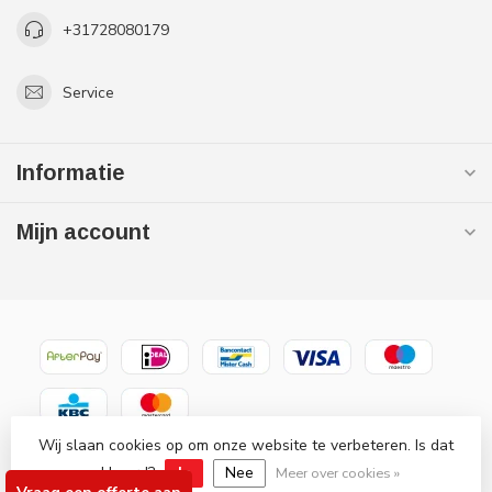
+31728080179
Service
Informatie
Mijn account
Wij slaan cookies op om onze website te verbeteren. Is dat
© Copyright 2026 Gaslooswonen .nl - Grootste in elektrische
akkoord?
Ja
Nee
verwarming Officiële Quality Heating
Meer over cookies »