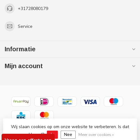
+31728080179
Service
Informatie
Mijn account
Wij slaan cookies op om onze website te verbeteren. Is dat
© Copyright 2026 Gaslooswonen .nl - Grootste in elektrische
akkoord?
Ja
Nee
verwarming Officiële Quality Heating
Meer over cookies »