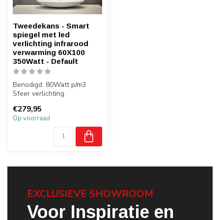
Tweedekans - Smart
spiegel met led
verlichting infrarood
verwarming 60X100
350Watt - Default
Benodigd: 80Watt p/m3
Sfeer verlichting
Wifi functie
€279,95
Badkamer: Ja, zone 2, 3
Op voorraad
EXCLUSIEVE SHOWROOM
Voor Inspiratie en