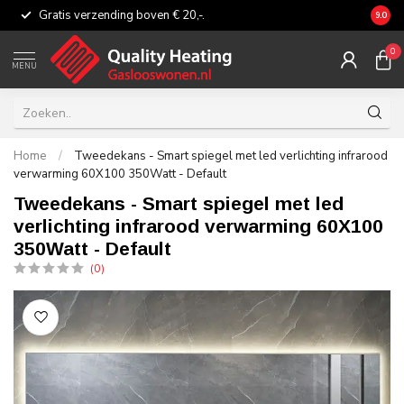
Gratis verzending boven € 20,-.
Eerli
9.0
0
MENU
Home
/
Tweedekans - Smart spiegel met led verlichting infrarood
verwarming 60X100 350Watt - Default
Tweedekans - Smart spiegel met led
verlichting infrarood verwarming 60X100
350Watt - Default
(0)