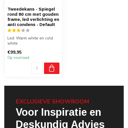
Tweedekans - Spiegel
rond 80 cm met gouden
frame, led verlichting en
anti condens - Default
Led: Warm white en cold
white
Anti-condens verwarming
€99,95
Met ombouw frame
Op voorraad
EXCLUSIEVE SHOWROOM
Voor Inspiratie en
Deskundig Advies