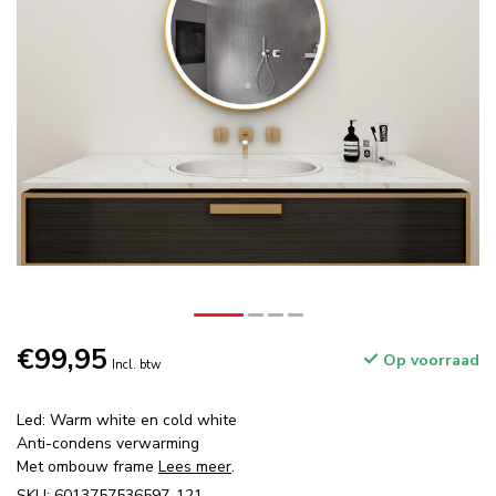
€99,95
Op voorraad
Incl. btw
Led: Warm white en cold white
Anti-condens verwarming
Met ombouw frame
Lees meer
.
SKU: 6013757536597-121