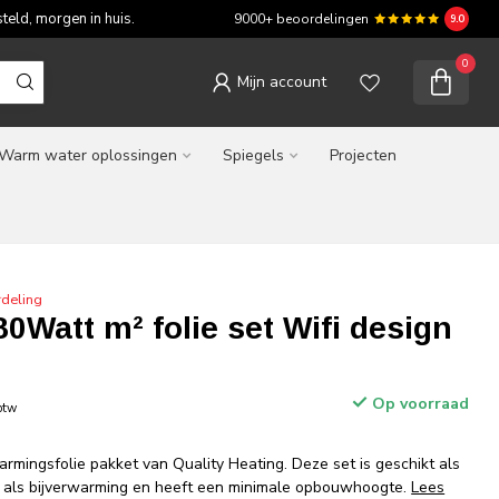
teld, morgen in huis.
9000+ beoordelingen
9.0
0
Mijn account
Warm water oplossingen
Spiegels
Projecten
deling
80Watt m² folie set Wifi design
Op voorraad
 btw
rmingsfolie pakket van Quality Heating. Deze set is geschikt als
 als bijverwarming en heeft een minimale opbouwhoogte.
Lees