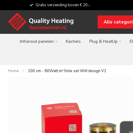
Gratis verzending boven € 20,-.
Alle categor
Infrarood panelen
Kachels
Plug & HeatUp
E
Home
/
100 cm - 80Watt m² folie set Wifi design V1