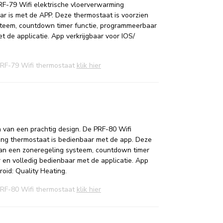
RF-79 Wifi elektrische vloerverwarming
ar is met de APP. Deze thermostaat is voorzien
teem, countdown timer functie, programmeerbaar
t de applicatie. App verkrijgbaar voor IOS/
PRF-79 Wifi thermostaat
klik hier
n van een prachtig design. De PRF-80 Wifi
ing thermostaat is bedienbaar met de app. Deze
van een zoneregeling systeem, countdown timer
 en volledig bedienbaar met de applicatie. App
roid: Quality Heating.
PRF-80 Wifi thermostaat
klik hier