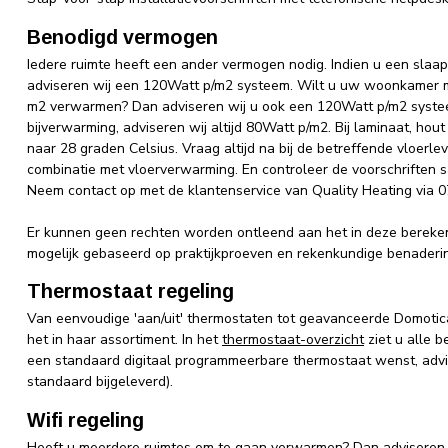
Benodigd vermogen
Iedere ruimte heeft een ander vermogen nodig. Indien u een sla
adviseren wij een 120Watt p/m2 systeem. Wilt u uw woonkamer m
m2 verwarmen? Dan adviseren wij u ook een 120Watt p/m2 systee
bijverwarming, adviseren wij altijd 80Watt p/m2. Bij laminaat, ho
naar 28 graden Celsius. Vraag altijd na bij de betreffende vloerle
combinatie met vloerverwarming. En controleer de voorschriften
Neem contact op met de klantenservice van Quality Heating via 
Er kunnen geen rechten worden ontleend aan het in deze bereke
mogelijk gebaseerd op praktijkproeven en rekenkundige benaderi
Thermostaat regeling
Van eenvoudige 'aan/uit' thermostaten tot geavanceerde Domotic
het in haar assortiment. In het
thermostaat-overzicht
ziet u alle 
een standaard digitaal programmeerbare thermostaat wenst, advis
standaard bijgeleverd).
Wifi regeling
Heeft u meerdere ruimtes om te gaan verwarmen? Dan adviseren w