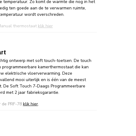
de temperatuur. Zo komt de warmte die nog in het
edig ten goede aan de te verwarmen ruimte,
temperatuur wordt overschreden.
 Manual thermostaat
klik hier
art
htig ontwerp met soft touch-toetsen. De touch
en programmeerbare kamerthermostaat die kan
w elektrische vloerverwarming. Deze
allend mooi uiterlijk en is één van de meest
rt. De Soft Touch 7-Daags Programmeerbare
d met 2 jaar fabrieksgarantie.
er de PRF-78
klik hier
.