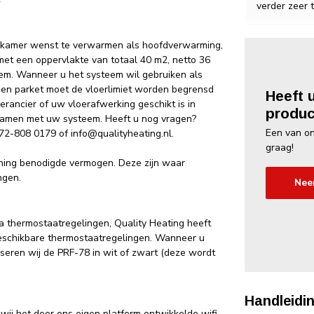
verder zeer 
apkamer wenst te verwarmen als hoofdverwarming,
et een oppervlakte van totaal 40 m2, netto 36
m. Wanneer u het systeem wil gebruiken als
ut en parket moet de vloerlimiet worden begrensd
Heeft 
verancier of uw vloerafwerking geschikt is in
produc
 samen met uw systeem. Heeft u nog vragen?
Een van on
072-808 0179 of
info@qualityheating.nl
.
graag!
ning benodigde vermogen. Deze zijn waar
ngen.
Nee
a thermostaatregelingen, Quality Heating heeft
beschikbare thermostaatregelingen. Wanneer u
eren wij de PRF-78 in wit of zwart (deze wordt
Handleidin
ij het door ons eigen platform ontwikkelde wifi-