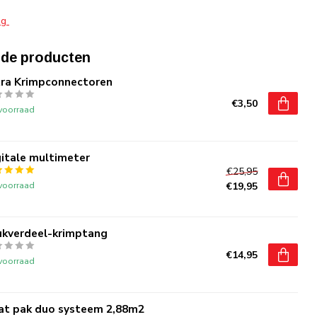
ng
rde producten
tra Krimpconnectoren
€3,50
voorraad
itale multimeter
€25,95
voorraad
€19,95
ukverdeel-krimptang
€14,95
voorraad
at pak duo systeem 2,88m2