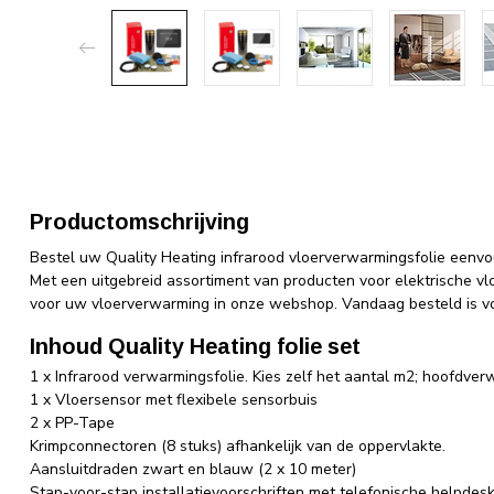
Productomschrijving
Bestel uw Quality Heating infrarood vloerverwarmingsfolie eenvou
Met een uitgebreid assortiment van producten voor elektrische v
voor uw vloerverwarming in onze webshop. Vandaag besteld is vo
Inhoud Quality Heating folie set
1 x Infrarood verwarmingsfolie. Kies zelf het aantal m2; hoofdver
1 x Vloersensor met flexibele sensorbuis
2 x PP-Tape
Krimpconnectoren (8 stuks) afhankelijk van de oppervlakte.
Aansluitdraden zwart en blauw (2 x 10 meter)
Stap-voor-stap installatievoorschriften met telefonische helpdes