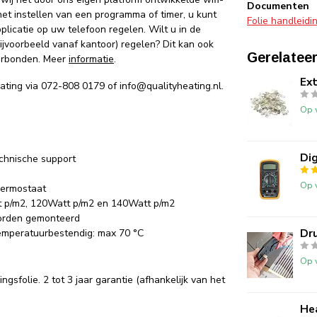
Documenten
et instellen van een programma of timer, u kunt
Folie handleidi
licatie op uw telefoon regelen. Wilt u in de
bijvoorbeeld vanaf kantoor) regelen? Dit kan ook
Gerelatee
verbonden. Meer
informatie
.
Ex
eating via 072-808 0179 of
info@qualityheating.nl
.
Op 
Dig
echnische support
Op 
thermostaat
t p/m2, 120Watt p/m2 en 140Watt p/m2
worden gemonteerd
Dr
Temperatuurbestendig: max 70 °C
Op 
sfolie. 2 tot 3 jaar garantie (afhankelijk van het
He