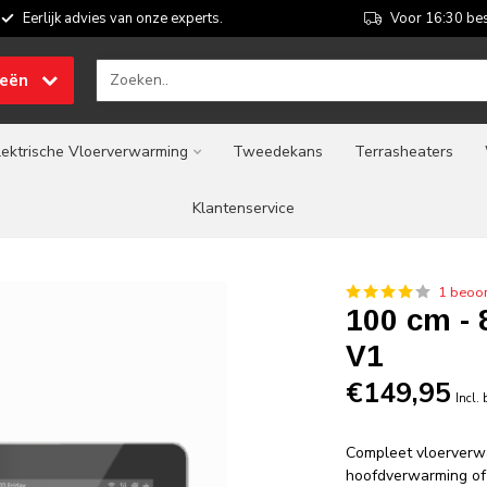
Eerlijk advies van onze experts.
Voor 16:30 bes
ieën
lektrische Vloerverwarming
Tweedekans
Terrasheaters
Klantenservice
1 beoor
100 cm - 
V1
€149,95
Incl.
Compleet vloerverwa
hoofdverwarming of