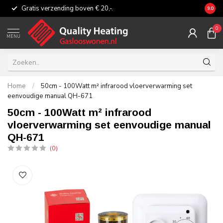
Gratis verzending boven € 20,-.
Eerli
9.0
0
MENU
Home
/
50cm - 100Watt m² infrarood vloerverwarming set
eenvoudige manual QH-671
50cm - 100Watt m² infrarood
vloerverwarming set eenvoudige manual
QH-671
(0)