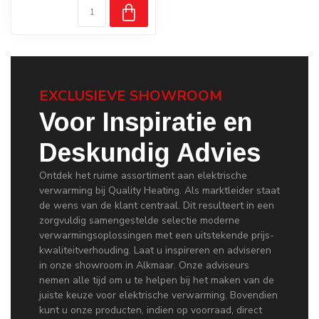
EXCLUSIEVE SHOWROOM
Voor Inspiratie en
Deskundig Advies
Ontdek het ruime assortiment aan elektrische
verwarming bij Quality Heating. Als marktleider staat
de wens van de klant centraal. Dit resulteert in een
zorgvuldig samengestelde selectie moderne
verwarmingsoplossingen met een uitstekende prijs-
kwaliteitverhouding. Laat u inspireren en adviseren
in onze showroom in Alkmaar. Onze adviseurs
nemen alle tijd om u te helpen bij het maken van de
juiste keuze voor elektrische verwarming. Bovendien
kunt u onze producten, indien op voorraad, direct