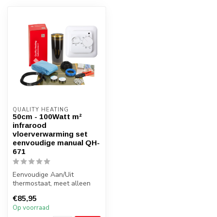
QUALITY HEATING
50cm - 100Watt m²
infrarood
vloerverwarming set
eenvoudige manual QH-
671
Eenvoudige Aan/Uit
thermostaat, meet alleen
vloertemperatuur. QH
€85,95
infrarood vloer...
Op voorraad