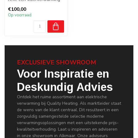
kabelsysteem. Snelle,
€100,00
eenvoudig...
Op voorraad
EXCLUSIEVE SHOWROOM
Voor Inspiratie en
Deskundig Advies
Ontdek het ruime assortiment aan elektrische
verwarming bij Quality Heating. Als marktleider staat
de wens van de klant centraal. Dit resulteert in een
zorgvuldig samengestelde selectie moderne
verwarmingsoplossingen met een uitstekende prijs-
kwaliteitverhouding. Laat u inspireren en adviseren
in onze showroom in Alkmaar. Onze adviseurs