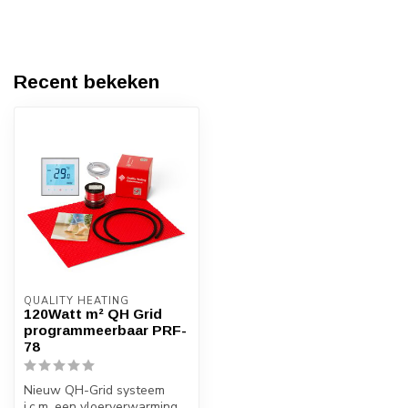
Recent bekeken
QUALITY HEATING
120Watt m² QH Grid
programmeerbaar PRF-
78
Nieuw QH-Grid systeem
i.c.m. een vloerverwarming