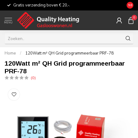
Gratis verzending boven € 20,-.
Eerli
9.0
0
MENU
Home
/
120Watt m² QH Grid programmeerbaar PRF-78
120Watt m² QH Grid programmeerbaar
PRF-78
(0)