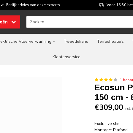
Eerlijk advies van onze experts.
Voor 16:30 bes
ieën
lektrische Vloerverwarming
Tweedekans
Terrasheaters
Klantenservice
1 beoor
Ecosun P-
150 cm -
€309,00
Incl.
Exclusive slim
Montage: Plafond