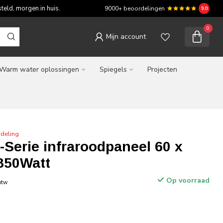
teld, morgen in huis.
9000+ beoordelingen
9.0
0
Mijn account
Warm water oplossingen
Spiegels
Projecten
deling
Serie infraroodpaneel 60 x
 850Watt
Op voorraad
 btw