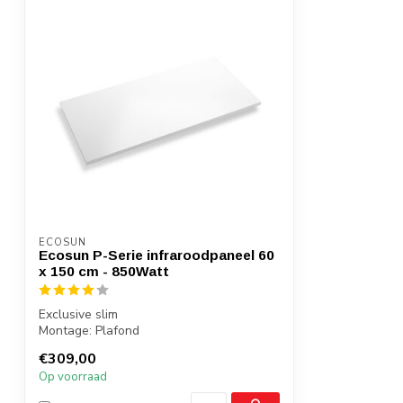
Geschikt voor plafondmontage
Aansluiting
230V
Aansluitsnoer
3 aderig - 150
Materiaal
Metalen casset
Afwerking
Randloos
Gewicht [kg]
14
ECOSUN
Voorzien van
Glad
Ecosun P-Serie infraroodpaneel 60
x 150 cm - 850Watt
Garantie
5 Jaar
Exclusive slim
Montage: Plafond
Gewicht: 14 kilo
€309,00
Badkamer: Ja, zone 2,3
Op voorraad