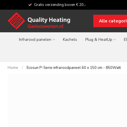
Gratis verzending boven € 20,-.
Alle categor
Infrarood panelen
Kachels
Plug & HeatUp
E
Home
/
Ecosun P-Serie infraroodpaneel 60 x 150 cm - 850Watt