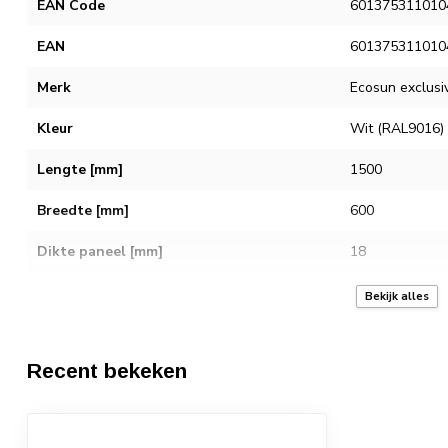
EAN Code
601375311010
EAN
601375311010
Merk
Ecosun exclusi
Kleur
Wit (RAL9016)
Lengte [mm]
1500
Breedte [mm]
600
Dikte paneel [mm]
18
Vermogen [Watt]
850
Bekijk alles
Waterdichte beschermingsgraad
IP44
Recent bekeken
Diepte vanaf wand tot voorzijde paneel
50
[mm]
Geschikt voor wandmontage