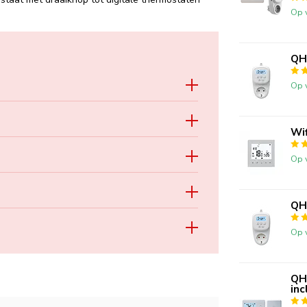
Op 
QH
Op 
Wi
Op 
QH
Op 
QH
in