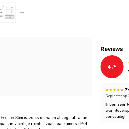
Reviews
4
/
5
Z
Geplaatst op 
Ik ben zeer 
warmteverspre
eenvoudig!
Ecosun Slim is, zoals de naam al zegt, ultradun.
ast in vochtige ruimtes zoals badkamers (IP44