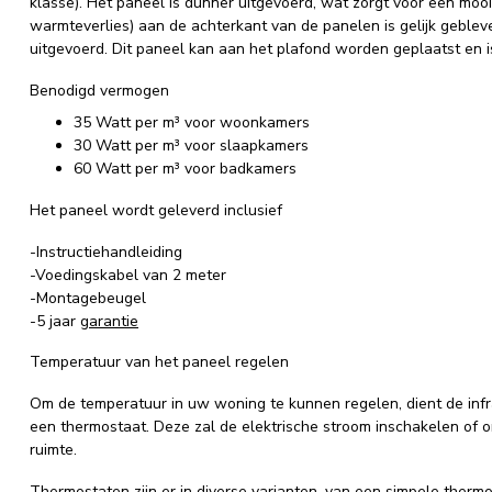
klasse). Het paneel is dunner uitgevoerd, wat zorgt voor een mooie
warmteverlies) aan de achterkant van de panelen is gelijk geblev
uitgevoerd. Dit paneel kan aan het plafond worden geplaatst en 
Benodigd vermogen
35 Watt per m³ voor woonkamers
30 Watt per m³ voor slaapkamers
60 Watt per m³ voor badkamers
Het paneel wordt geleverd inclusief
-Instructiehandleiding
-Voedingskabel van 2 meter
-Montagebeugel
-5 jaar
garantie
Temperatuur van het paneel regelen
Om de temperatuur in uw woning te kunnen regelen, dient de in
een thermostaat. Deze zal de elektrische stroom inschakelen of o
ruimte.
Thermostaten zijn er in diverse varianten, van een simpele therm