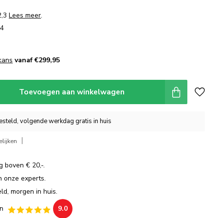
2,3
Lees meer
.
04
kans
vanaf €299,95
Toevoegen aan winkelwagen
steld, volgende werkdag gratis in huis
lijken
g boven € 20,-.
an onze experts.
ld, morgen in huis.
n
9.0