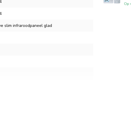
4
Op 
4
ve slim infraroodpaneel glad