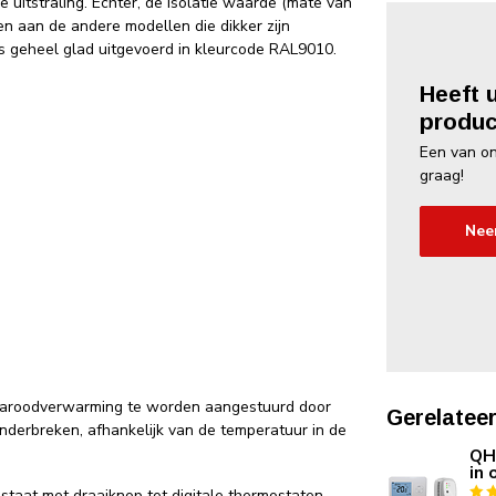
 uitstraling. Echter, de isolatie waarde (mate van
en aan de andere modellen die dikker zijn
is geheel glad uitgevoerd in kleurcode RAL9010.
Heeft 
produc
Een van on
graag!
Nee
fraroodverwarming te worden aangestuurd door
Gerelatee
nderbreken, afhankelijk van de temperatuur in de
QH-
in 
ostaat met draaiknop tot digitale thermostaten