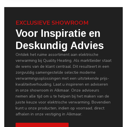
EXCLUSIEVE SHOWROOM
Voor Inspiratie en
Deskundig Advies
Ontdek het ruime assortiment aan elektrische
verwarming bij Quality Heating. Als marktleider staat
de wens van de klant centraal. Dit resulteert in een
zorgvuldig samengestelde selectie moderne
verwarmingsoplossingen met een uitstekende prijs-
kwaliteitverhouding. Laat u inspireren en adviseren
in onze showroom in Alkmaar. Onze adviseurs
nemen alle tijd om u te helpen bij het maken van de
juiste keuze voor elektrische verwarming. Bovendien
kunt u onze producten, indien op voorraad, direct
afhalen in onze vestiging in Alkmaar.