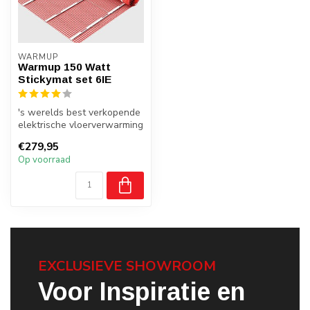
WARMUP
Warmup 150 Watt
Stickymat set 6IE
's werelds best verkopende
elektrische vloerverwarming
systeem Warmup
€279,95
vloerverwa...
Op voorraad
EXCLUSIEVE SHOWROOM
Voor Inspiratie en