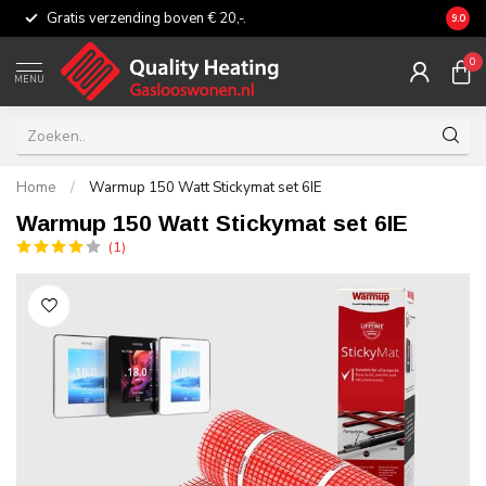
Gratis verzending boven € 20,-.
Eerli
9.0
0
MENU
Home
/
Warmup 150 Watt Stickymat set 6IE
Warmup 150 Watt Stickymat set 6IE
(1)