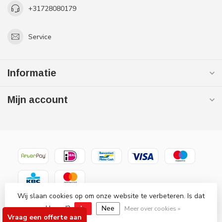
+31728080179
Service
Informatie
Mijn account
Wij slaan cookies op om onze website te verbeteren. Is dat
© Copyright 2026 Gaslooswonen .nl - Grootste in elektrische
akkoord?
Ja
Nee
verwarming Officiële Quality Heating
Meer over cookies »
Vraag een offerte aan