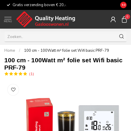
Gratis verzending boven € 20,-.
Eerli
9.0
0
MENU
Home
/
100 cm - 100Watt m² folie set Wifi basic PRF-79
100 cm - 100Watt m² folie set Wifi basic
PRF-79
(1)