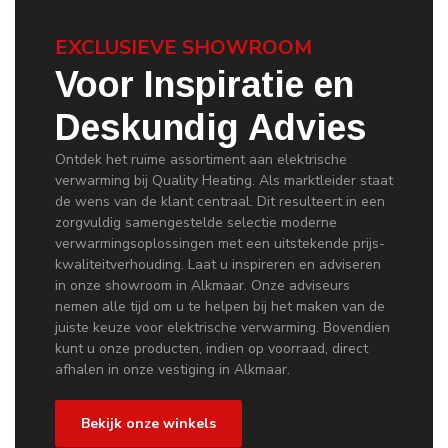
EXCLUSIEVE SHOWROOM
Voor Inspiratie en
Deskundig Advies
Ontdek het ruime assortiment aan elektrische
verwarming bij Quality Heating. Als marktleider staat
de wens van de klant centraal. Dit resulteert in een
zorgvuldig samengestelde selectie moderne
verwarmingsoplossingen met een uitstekende prijs-
kwaliteitverhouding. Laat u inspireren en adviseren
in onze showroom in Alkmaar. Onze adviseurs
nemen alle tijd om u te helpen bij het maken van de
juiste keuze voor elektrische verwarming. Bovendien
kunt u onze producten, indien op voorraad, direct
afhalen in onze vestiging in Alkmaar.
Bekijk onze winkels