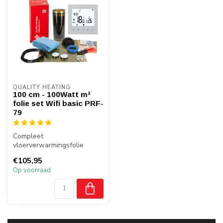
QUALITY HEATING
100 cm - 100Watt m²
folie set Wifi basic PRF-
79
Compleet
vloerverwarmingsfolie
pakket van Quality Heating.
€105,95
Deze set is geschikt ...
Op voorraad