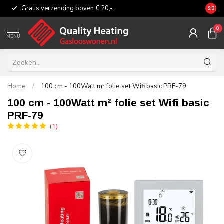
Gratis verzending boven € 20,-.
Eerli
9.0
0
MENU
Home
/
100 cm - 100Watt m² folie set Wifi basic PRF-79
100 cm - 100Watt m² folie set Wifi basic
PRF-79
(1)