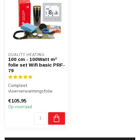
QUALITY HEATING
100 cm - 100Watt m²
folie set Wifi basic PRF-
79
Compleet
vloerverwarmingsfolie
pakket van Quality Heating.
€105,95
Deze set is geschikt ...
Op voorraad