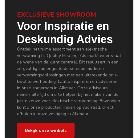
EXCLUSIEVE SHOWROOM
Voor Inspiratie en
Deskundig Advies
Ontdek het ruime assortiment aan elektrische
verwarming bij Quality Heating. Als marktleider staat
de wens van de klant centraal. Dit resulteert in een
zorgvuldig samengestelde selectie moderne
verwarmingsoplossingen met een uitstekende prijs-
kwaliteitverhouding. Laat u inspireren en adviseren
in onze showroom in Alkmaar. Onze adviseurs
nemen alle tijd om u te helpen bij het maken van de
juiste keuze voor elektrische verwarming. Bovendien
kunt u onze producten, indien op voorraad, direct
afhalen in onze vestiging in Alkmaar.
Bekijk onze winkels