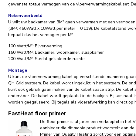
gewenste totale vermogen van de vloerverwarmingskabel set. De 
Rekenvoorbeeld
U wilt uw badkamer van 3M² gaan verwarmen met een vermogen
(3M²: 450Watt x 18Watt per meter = 0,119). De kabelafstand word
bepaalt dus het vermogen per M².
100 Watt/M²: Bijverwarming
150 Watt/M²: Badkamer, woonkamer, slaapkamer
200 Watt/M²: Slecht geïsoleerde ruimte
Montage
U kunt de vloerverwarming kabel op verschillende manieren gaan 
QH Grid systeem. De kabel wordt ingeklikt in het systeem. De on
kunt ook gebruik gaan maken van de kabel space strip. De kabel
ondervloer. De kabel wordt geplaatst in de haakjes. Bij laminaat, h
worden geëgaliseerd. Bij tegels als vloerafwerking kan direct o
FastHeat floor primer
De floor primer is al jaren een verkoophit in het V
aanbieder die dit mooie product voorstelt aan d
Primer van Quality Heating zorgt voor een optima