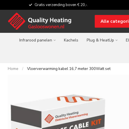
Gratis verzending boven € 20,-.
Alle categor
Infrarood panelen
Kachels
Plug & HeatUp
E
Home
/
Vloerverwarming kabel 16,7 meter 300Watt set