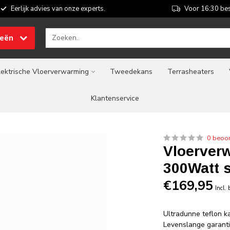
Eerlijk advies van onze experts.
Voor 16:30 bes
ieën
lektrische Vloerverwarming
Tweedekans
Terrasheaters
Klantenservice
0 beoo
Vloerver
300Watt 
€169,95
Incl.
Ultradunne teflon k
Levenslange garant