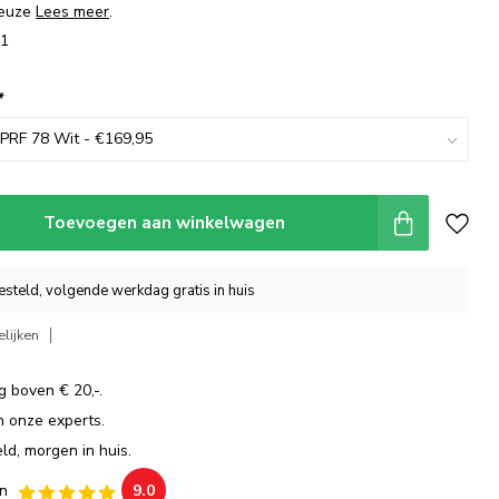
keuze
Lees meer
.
91
*
Toevoegen aan winkelwagen
steld, volgende werkdag gratis in huis
lijken
g boven € 20,-.
an onze experts.
ld, morgen in huis.
n
9.0