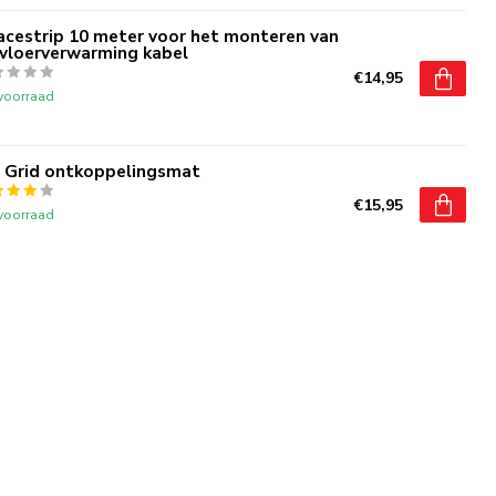
acestrip 10 meter voor het monteren van
 vloerverwarming kabel
€14,95
voorraad
 Grid ontkoppelingsmat
€15,95
voorraad