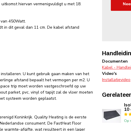
uitkomst hiervan vermenigvuldigt u met 18.
Nee
 van 450Watt.
t in dit geval dan 11 cm. De kabel afstand
Handleidin
Documenten
Kabel - Handle
Video's
installeren. U kunt gebruik gaan maken van het
Installatievideo
derlinge afstand bepaalt het vermogen per m2. U
 space trip moet worden vastgeschroefd op uw
out parket, pvc, vinyl of tapijt zal de vloer moeten
Gerelatee
p het systeem worden geplaatst.
Iso
10
erenigd Koninkrijk. Quality Heating is de eerste
Op 
e Nederlandse consument. De FastHeat Floor
le warmte-afgifte, wat resulteert in een lager