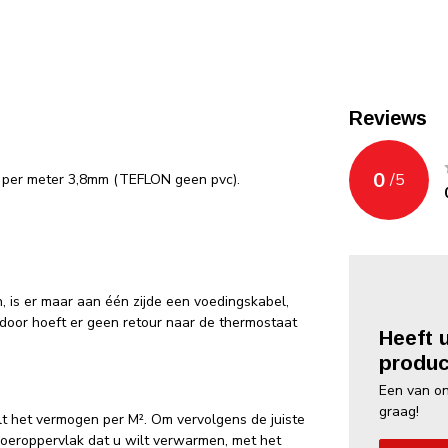
Reviews
0
/
5
t per meter 3,8mm (TEFLON geen pvc).
 is er maar aan één zijde een voedingskabel,
rdoor hoeft er geen retour naar de thermostaat
Heeft 
produc
Een van on
graag!
t het vermogen per M². Om vervolgens de juiste
loeroppervlak dat u wilt verwarmen, met het