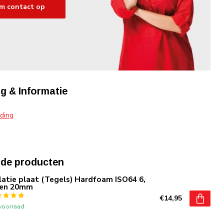
m contact op
g & Informatie
iding
rde producten
latie plaat (Tegels) Hardfoam ISO64 6,
 en 20mm
€14,95
voorraad