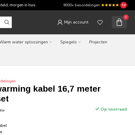
teld, morgen in huis.
9000+ beoordelingen
9.0
0
Mijn account
Warm water oplossingen
Spiegels
Projecten
rdelingen
warming kabel 16,7 meter
set
Op voorraad
 btw
abel
ie