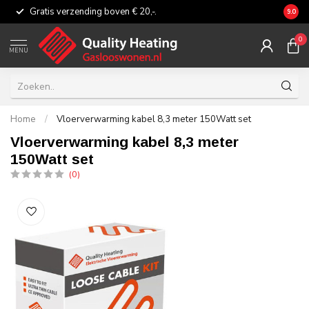
Gratis verzending boven € 20,-.
Eerli
9.0
0
MENU
Home
/
Vloerverwarming kabel 8,3 meter 150Watt set
Vloerverwarming kabel 8,3 meter
150Watt set
(0)