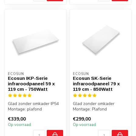
ECOSUN
ECOSUN
Ecosun IKP-Serie
Ecosun SK-Serie
infraroodpaneel 59 x
infraroodpaneel 79 x
119 cm - 750Watt
119 cm - 850Watt
Glad zonder omkader IP54
Glad zonder omkader
Montage: plafond
Montage: Plafond
Gewicht: 7 kilo
Gewicht: 8 kilo
€339,00
€299,00
Badkamer: ja, zone ...
Badkamer: Nee
Op voorraad
Op voorraad