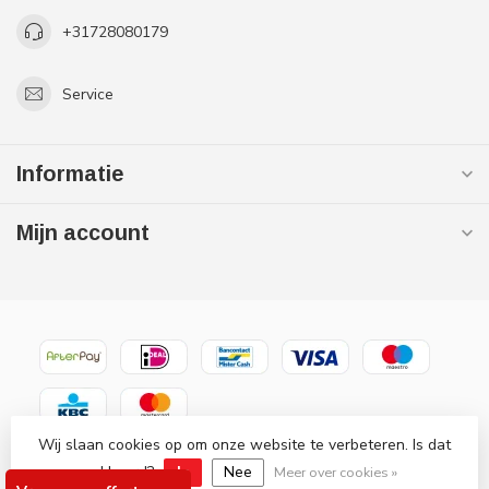
+31728080179
Service
Informatie
Mijn account
Wij slaan cookies op om onze website te verbeteren. Is dat
© Copyright 2026 Gaslooswonen .nl - Grootste in elektrische
akkoord?
Ja
Nee
verwarming Officiële Quality Heating
Meer over cookies »