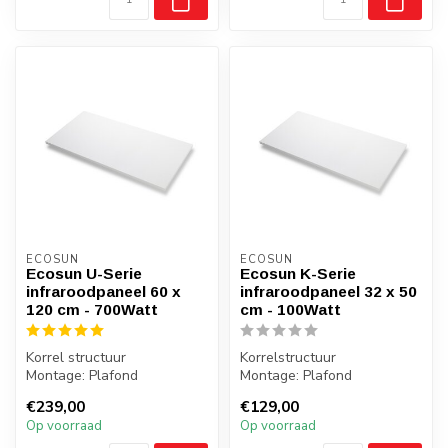
ECOSUN
ECOSUN
Ecosun U-Serie
Ecosun K-Serie
infraroodpaneel 60 x
infraroodpaneel 32 x 50
120 cm - 700Watt
cm - 100Watt
Korrel structuur
Korrelstructuur
Montage: Plafond
Montage: Plafond
Gewicht: 9 kilo
Gewicht: 2 kilo
€239,00
€129,00
Badkamer: Ja, zone 2,3
Badkamer: Ja, zone 2,3
Op voorraad
Op voorraad