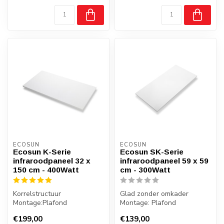
ECOSUN
ECOSUN
Ecosun K-Serie
Ecosun SK-Serie
infraroodpaneel 32 x
infraroodpaneel 59 x 59
150 cm - 400Watt
cm - 300Watt
Korrelstructuur
Glad zonder omkader
Montage:Plafond
Montage: Plafond
Gewicht: 4,5 kilo
Gewicht: 3 kilo
€199,00
€139,00
Badkamer: Ja, zone 2,3
Badkamer: Nee