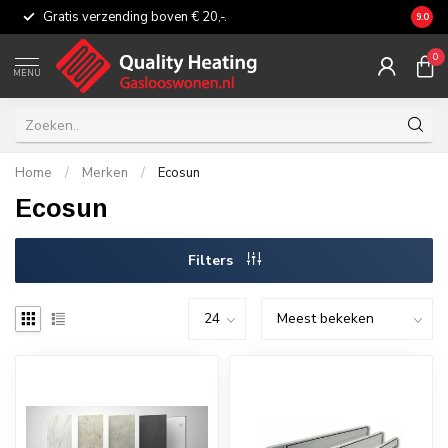
Gratis verzending boven € 20,-.
Eerli
9.0
0
MENU
Home
/
Merken
/
Ecosun
Ecosun
Filters