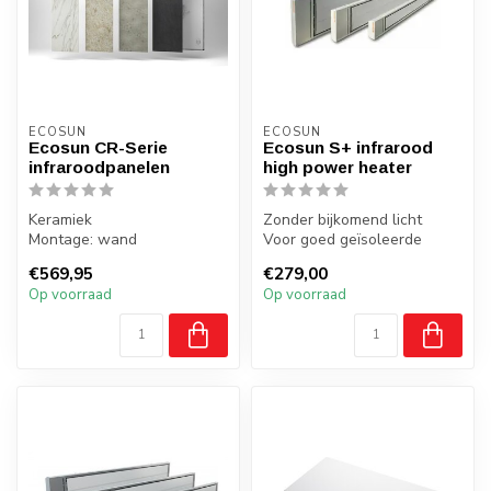
ECOSUN
ECOSUN
Ecosun CR-Serie
Ecosun S+ infrarood
infraroodpanelen
high power heater
Keramiek
Zonder bijkomend licht
Montage: wand
Voor goed geïsoleerde
Gewicht: 9/13/15/19 kilo
ruimtes
€569,95
€279,00
Badkamer: ja, zone 2, 3
Bedrijfshallen, loodsen e...
Op voorraad
Op voorraad