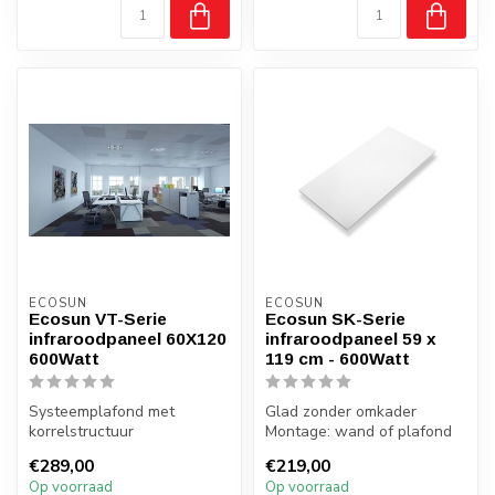
ECOSUN
ECOSUN
Ecosun VT-Serie
Ecosun SK-Serie
infraroodpaneel 60X120
infraroodpaneel 59 x
600Watt
119 cm - 600Watt
Systeemplafond met
Glad zonder omkader
korrelstructuur
Montage: wand of plafond
Montage: systeemplafond
Gewicht: 6 kilo
€289,00
€219,00
Gewicht: 10,1 Kg
Badkamer: nee
Op voorraad
Op voorraad
...