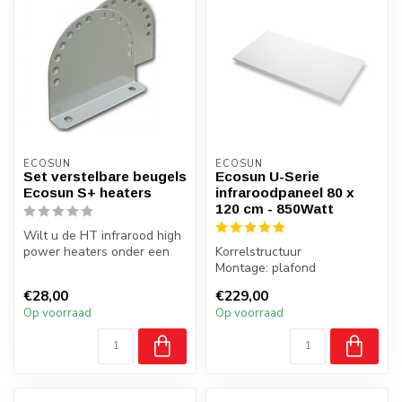
ECOSUN
ECOSUN
Set verstelbare beugels
Ecosun U-Serie
Ecosun S+ heaters
infraroodpaneel 80 x
120 cm - 850Watt
Wilt u de HT infrarood high
power heaters onder een
Korrelstructuur
schuine hoek of aan de
Montage: plafond
wand/...
Gewicht: 12 kilo
€28,00
€229,00
Badkamer: ja, zone 2,3
Op voorraad
Op voorraad