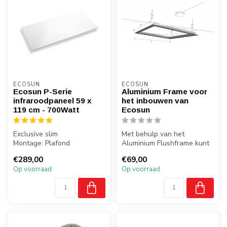
ECOSUN
ECOSUN
Ecosun P-Serie
Aluminium Frame voor
infraroodpaneel 59 x
het inbouwen van
119 cm - 700Watt
Ecosun
Exclusive slim
Met behulp van het
Montage: Plafond
Aluminium Flushframe kunt
Gewicht: 7 kilo
u Ecosun infrarood panelen
€289,00
€69,00
Badkamer: Ja, zone 2,3
wegwerke...
Op voorraad
Op voorraad