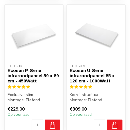
ECOSUN
ECOSUN
Ecosun P-Serie
Ecosun U-Serie
infraroodpaneel 59 x 89
infraroodpaneel 85 x
cm - 450Watt
120 cm - 1000Watt
Exclusive slim
Korrel structuur
Montage: Plafond
Montage: Plafond
Gewicht: 4 kilo
Gewicht: 10 kilo
€229,00
€309,00
Badkamer: Ja, zone 2,3
Badkamer: Ja, zone 2,3
Op voorraad
Op voorraad