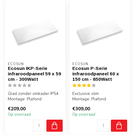
ECOSUN
ECOSUN
Ecosun IKP-Serie
Ecosun P-Serie
infraroodpaneel 59 x 59
infraroodpaneel 60 x
cm - 300Watt
150 cm - 850Watt
Glad zonder omkader IP54
Exclusive slim
Montage: Plafond
Montage: Plafond
Gewicht: 7 kilo
Gewicht: 14 kilo
€209,00
€309,00
Badkamer: Ja, zone...
Badkamer: Ja, zone 2,3
Op voorraad
Op voorraad