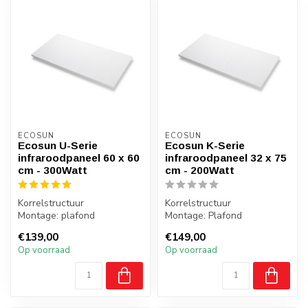
ECOSUN
ECOSUN
Ecosun U-Serie
Ecosun K-Serie
infraroodpaneel 60 x 60
infraroodpaneel 32 x 75
cm - 300Watt
cm - 200Watt
Korrelstructuur
Korrelstructuur
Montage: plafond
Montage: Plafond
Gewicht: 5,8 kg
Gewicht: 3 kilo
€139,00
€149,00
Badkamer: ja, zone 2, 3
Badkamer: Ja, zone 2,3
Op voorraad
Op voorraad