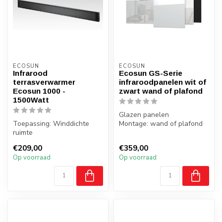
ECOSUN
ECOSUN
Infrarood
Ecosun GS-Serie
terrasverwarmer
infraroodpanelen wit of
Ecosun 1000 -
zwart wand of plafond
1500Watt
Glazen panelen
Toepassing: Winddichte
Montage: wand of plafond
ruimte
Gewicht: 9,7 kg / 17,6 kg /
Zonder bijkomend licht
21,9 kg
€209,00
€359,00
100Watt p/m2 gemeten bij ...
B...
Op voorraad
Op voorraad